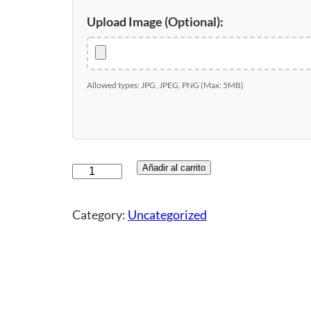
Upload Image (Optional):
Allowed types: JPG, JPEG, PNG (Max: 5MB)
t
Añadir al carrito
a
z
Category:
Uncategorized
a
f
l
u
o