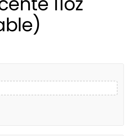
cente 11oz
able)