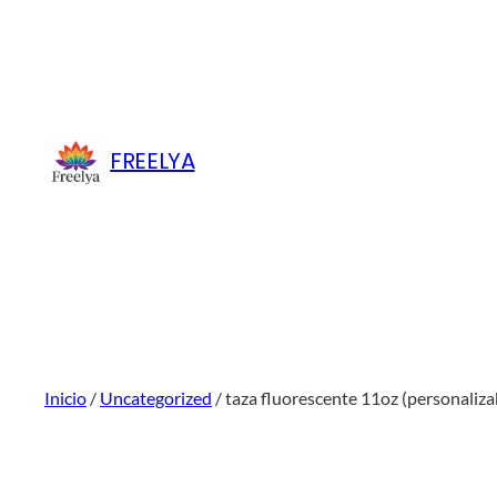
Saltar
al
contenido
FREELYA
Inicio
/
Uncategorized
/ taza fluorescente 11oz (personaliza