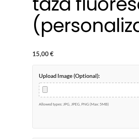
taza fluores
(personaliz
15,00
€
Upload Image (Optional):
Allowed types: JPG, JPEG, PNG (Max: 5MB)