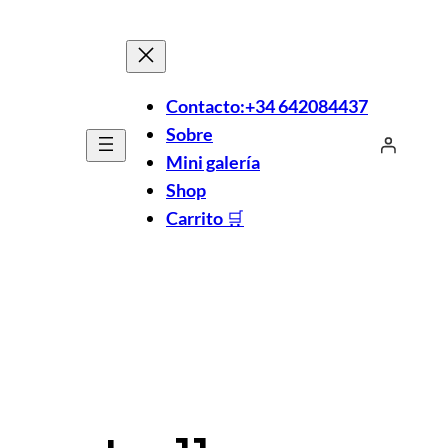
Contacto:+34 642084437
Sobre
Mini galería
Shop
Carrito
🛒