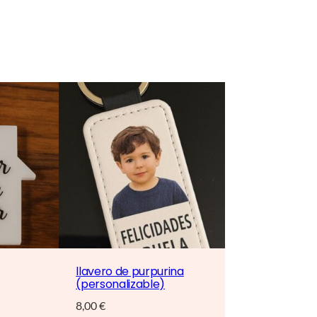
llavero de purpurina
(personalizable)
8,00
€