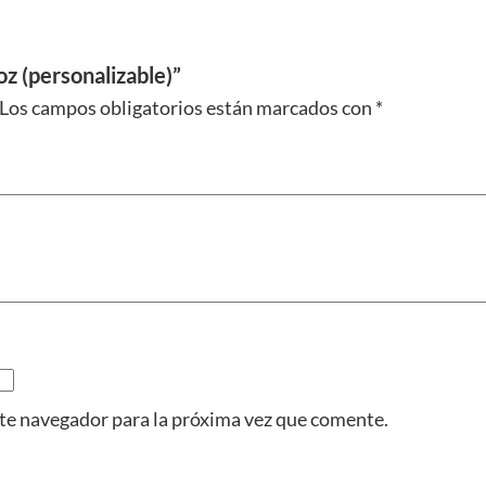
r
e
oz (personalizable)”
s
Los campos obligatorios están marcados con
*
c
e
n
t
e
1
1
o
z
(
p
te navegador para la próxima vez que comente.
e
r