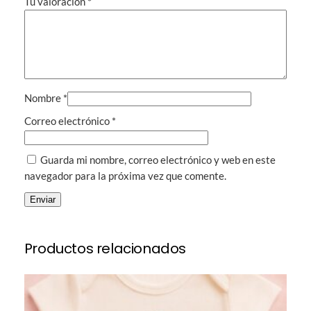
Tu valoración
*
n
a
l
i
z
a
Nombre
*
b
l
Correo electrónico
*
e
c
Guarda mi nombre, correo electrónico y web en este
o
navegador para la próxima vez que comente.
n
v
i
n
Productos relacionados
i
l
o
)
c