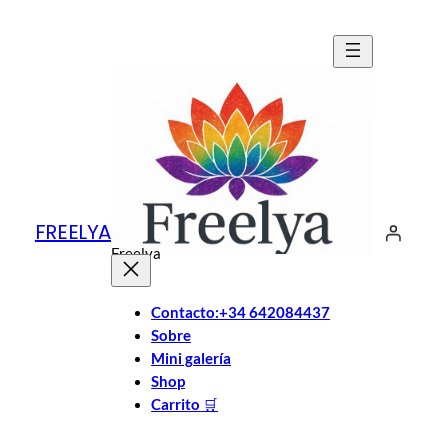
Saltar
al
contenido
FREELYA
Freelya
Contacto:+34 642084437
Sobre
Mini galería
Shop
Carrito
🛒