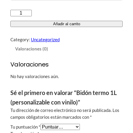
B
i
Añadir al carrito
d
ó
Category:
Uncategorized
n
t
Valoraciones (0)
e
r
Valoraciones
m
o
No hay valoraciones aún.
1
L
Sé el primero en valorar “Bidón termo 1L
(
(personalizable con vinilo)”
p
e
Tu dirección de correo electrónico no será publicada.
Los
r
campos obligatorios están marcados con
*
s
Tu puntuación
*
o