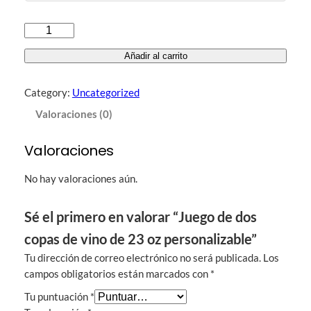
J
u
Añadir al carrito
e
g
Category:
Uncategorized
o
d
Valoraciones (0)
e
d
Valoraciones
o
s
No hay valoraciones aún.
c
o
Sé el primero en valorar “Juego de dos
p
copas de vino de 23 oz personalizable”
a
s
Tu dirección de correo electrónico no será publicada.
Los
d
campos obligatorios están marcados con
*
e
Tu puntuación
*
v