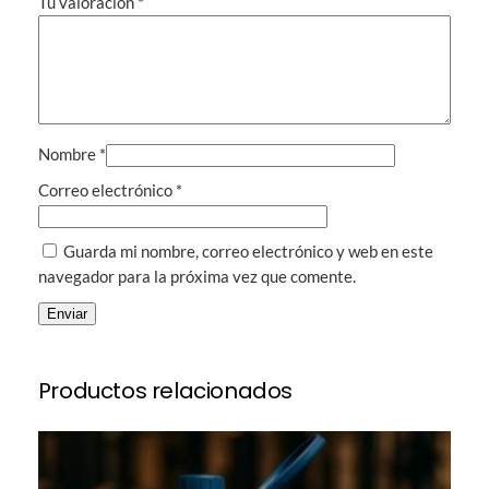
Tu valoración
*
i
n
o
d
e
2
Nombre
*
3
o
Correo electrónico
*
z
p
Guarda mi nombre, correo electrónico y web en este
e
navegador para la próxima vez que comente.
r
s
o
n
Productos relacionados
a
l
i
z
a