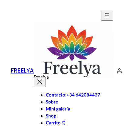
Saltar
al
contenido
FREELYA
Freelya
Contacto:+34 642084437
Sobre
Mini galería
Shop
Carrito
🛒