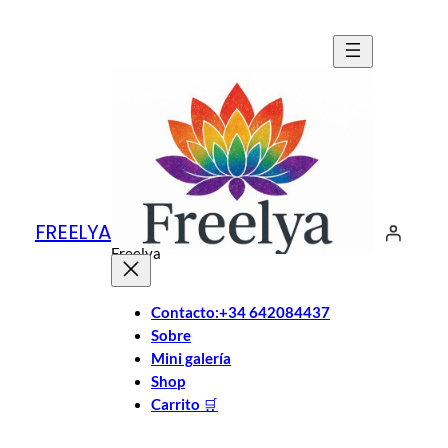
Saltar
al
contenido
FREELYA
Freelya
Contacto:+34 642084437
Sobre
Mini galería
Shop
Carrito
🛒