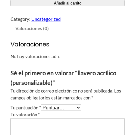
Añadir al carrito
a
v
Category:
Uncategorized
e
r
Valoraciones (0)
o
a
Valoraciones
c
r
No hay valoraciones aún.
í
l
Sé el primero en valorar “llavero acrílico
i
(personalizable)”
c
o
Tu dirección de correo electrónico no será publicada.
Los
(
campos obligatorios están marcados con
*
p
Tu puntuación
*
e
Tu valoración
*
r
s
o