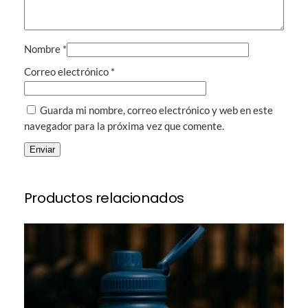
n
a
l
Nombre
*
i
z
Correo electrónico
*
a
b
Guarda mi nombre, correo electrónico y web en este
l
navegador para la próxima vez que comente.
e
)
c
a
Productos relacionados
n
t
i
d
a
d