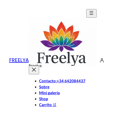
Saltar
al
contenido
FREELYA
Freelya
Contacto:+34 642084437
Sobre
Mini galería
Shop
Carrito
🛒