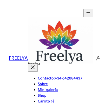
Saltar
al
contenido
FREELYA
Freelya
Contacto:+34 642084437
Sobre
Mini galería
Shop
Carrito
🛒