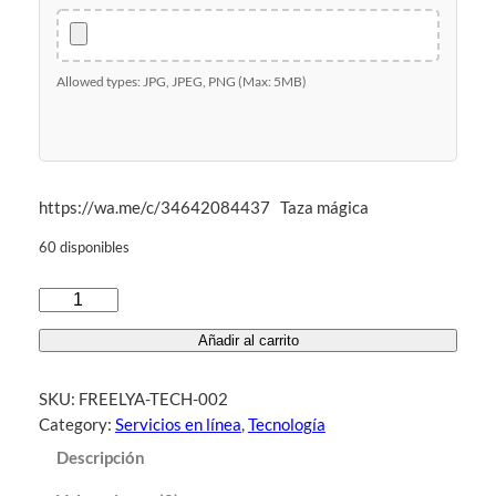
Allowed types: JPG, JPEG, PNG (Max: 5MB)
https://wa.me/c/34642084437 Taza mágica
60 disponibles
T
a
Añadir al carrito
z
a
SKU:
FREELYA-TECH-002
m
Category:
Servicios en línea
, 
Tecnología
á
g
Descripción
i