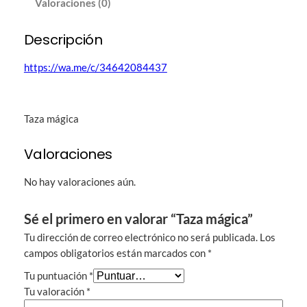
Valoraciones (0)
c
a
c
Descripción
a
n
https://wa.me/c/34642084437
t
i
d
Taza mágica
a
d
Valoraciones
No hay valoraciones aún.
Sé el primero en valorar “Taza mágica”
Tu dirección de correo electrónico no será publicada.
Los
campos obligatorios están marcados con
*
Tu puntuación
*
Tu valoración
*