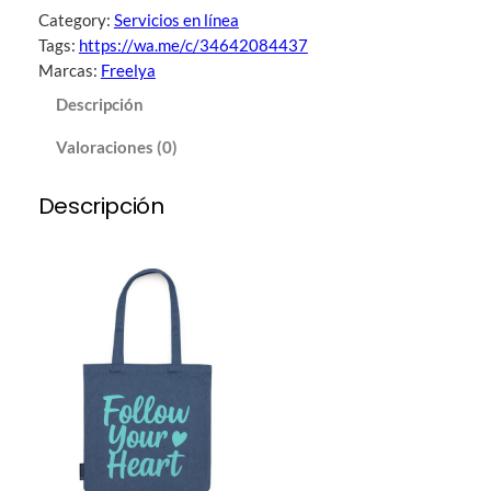
Category:
Servicios en línea
o
Tags:
https://wa.me/c/34642084437
v
Marcas:
Freelya
a
q
Descripción
u
Valoraciones (0)
e
r
o
Descripción
c
a
n
t
i
d
a
d