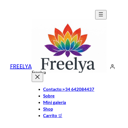
Saltar
al
contenido
FREELYA
Freelya
Contacto:+34 642084437
Sobre
Mini galería
Shop
Carrito
🛒