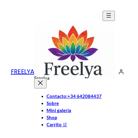
Saltar
al
contenido
FREELYA
Freelya
Contacto:+34 642084437
Sobre
Mini galería
Shop
Carrito
🛒