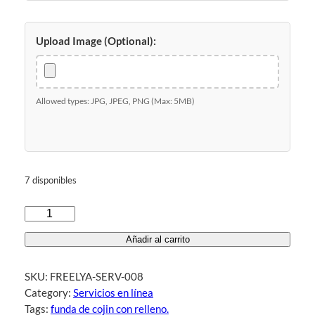
Upload Image (Optional):
Allowed types: JPG, JPEG, PNG (Max: 5MB)
7 disponibles
E
n
Añadir al carrito
v
í
SKU:
FREELYA-SERV-008
a
Category:
Servicios en línea
n
Tags:
funda de cojin con relleno.
o