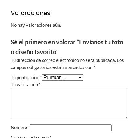
i
t
Valoraciones
o
c
No hay valoraciones aún.
a
n
Sé el primero en valorar “Envíanos tu foto
t
o diseño favorito”
i
d
Tu dirección de correo electrónico no será publicada.
Los
a
campos obligatorios están marcados con
*
d
Tu puntuación
*
Tu valoración
*
Nombre
*
Correo electrónico
*